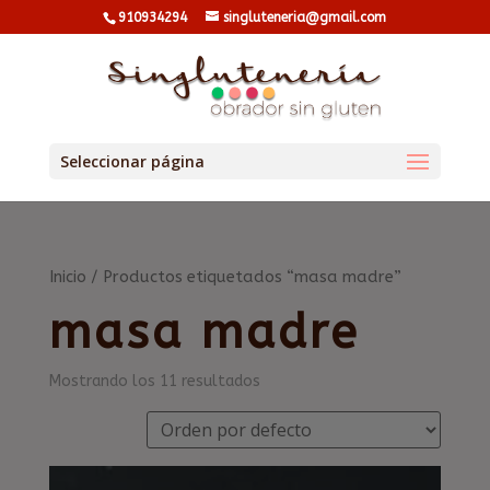
910934294
singluteneria@gmail.com
Seleccionar página
Inicio
/ Productos etiquetados “masa madre”
masa madre
Mostrando los 11 resultados