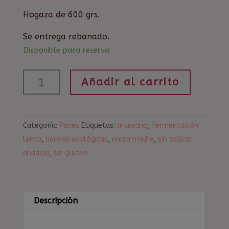
Hogaza de 600 grs.
Se entrega rebanado.
Disponible para reserva
Pan
Añadir al carrito
de
trigo
sarraceno
Categoría:
Panes
Etiquetas:
artesano
,
fermentación
y
lenta
,
harinas ecológicas
,
masa madre
,
sin azúcar
quinoa
añadido
,
sin gluten
cantidad
Descripción