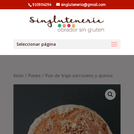
910934294
singluteneria@gmail.com
Seleccionar página
Inicio
/
Panes
/ Pan de trigo sarraceno y quinoa