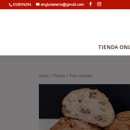
910934294
singluteneria@gmail.com
TIENDA ON
Inicio
/
Panes
/ Pan nueces