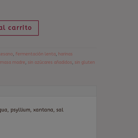
al carrito
tesano
,
fermentación lenta
,
harinas
masa madre
,
sin azúcares añadidos
,
sin gluten
ua, psyllium, xantana, sal