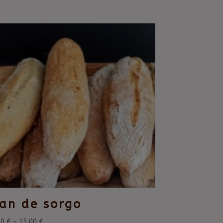
an de sorgo
20
€
–
15,00
€