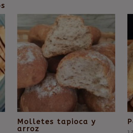
os
Molletes tapioca y
P
arroz
3,