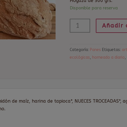
Hogaza de 500 grs.
Disponible para reserva
Pan
Añadir 
nueces
cantidad
Categoría:
Panes
Etiquetas:
ar
ecológicas
,
horneado a diario
,
lmidón de maíz, harina de tapioca*, NUECES TROCEADAS*, ag
no.