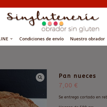
LINE
Condiciones de envío
Nuestro obrador
Pan nueces
7,00
€
Se entrega cortado en re