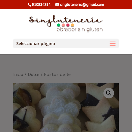
910934294
singluteneria@gmail.com
Seleccionar página
Inicio
/
Dulce
/ Pastas de té