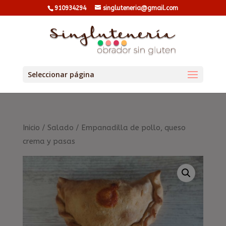
910934294
singluteneria@gmail.com
Seleccionar página
Inicio
/
Salado
/ Empanadilla de pollo, queso
crema y pasas