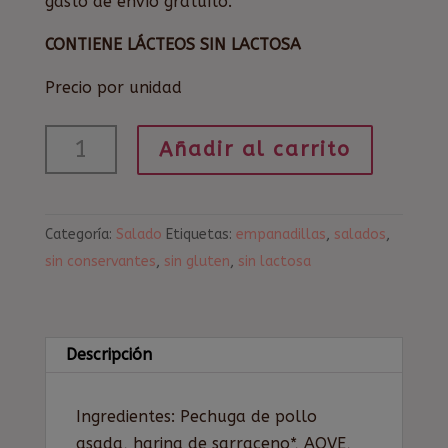
gasto de envío gratuíto.
CONTIENE LÁCTEOS SIN LACTOSA
Precio por unidad
Empanadilla
Añadir al carrito
de
pollo,
queso
Categoría:
Salado
Etiquetas:
empanadillas
,
salados
,
crema
sin conservantes
,
sin gluten
,
sin lactosa
y
pasas
cantidad
Descripción
Ingredientes: Pechuga de pollo
asada, harina de sarraceno*, AOVE,