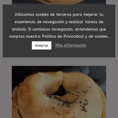
Utilizamos cookies de terceros para mejorar tu
experiencia de navegación y realizar tareas de
Empanadillas veganas
análisis. Si continúas navegando, entendemos que
de espinacas, cebolla,
aceptas nuestra Política de Privacidad y de cookies.
manzana y pasas
Más información
Aceptar
3,20
€
IVA incluído