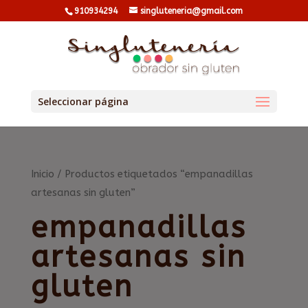
910934294
singluteneria@gmail.com
Seleccionar página
Inicio
/ Productos etiquetados “empanadillas
artesanas sin gluten”
empanadillas
artesanas sin
gluten