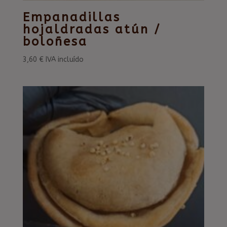
Empanadillas
hojaldradas atún /
boloñesa
3,60
€
IVA incluído